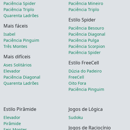
Paciência Spider
Paciência Mineiro
Paciência Triplo
Paciência Triplo
Quarenta Ladrões
Estilo Spider
Mais fáceis
Paciência Besouro
Isabel
Paciência Diagonal
Paciência Pinguim
Paciência Pulga
Três Montes
Paciência Scorpion
Paciência Spider
Mais difíceis
Estilo FreeCell
Ases Solitários
Elevador
Dúzia do Padeiro
Paciência Diagonal
FreeCell
Quarenta Ladrões
Oito Fora
Paciência Pinguim
Estilo Pirâmide
Jogos de Lógica
Elevador
Sudoku
Pirâmide
Jogos de Raciocínio
Seis Montes